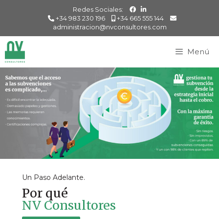
Redes Sociales:
+34 983 230 196
+34 665 555 144
administracion@nvconsultores.com
Menú
Un Paso Adelante.
Por qué
NV Consultores